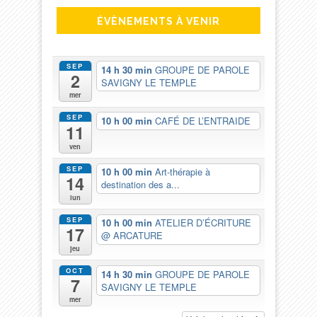
ÉVÈNEMENTS À VENIR
SEP
14 h 30 min
GROUPE DE PAROLE
2
SAVIGNY LE TEMPLE
mer
SEP
10 h 00 min
CAFÉ DE L’ENTRAIDE
11
ven
SEP
10 h 00 min
Art-thérapie à
14
destination des a...
lun
SEP
10 h 00 min
ATELIER D’ÉCRITURE
17
@ ARCATURE
jeu
OCT
14 h 30 min
GROUPE DE PAROLE
7
SAVIGNY LE TEMPLE
mer