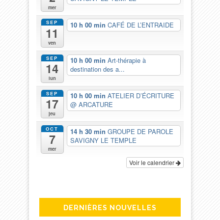
mer
SEP
10 h 00 min
CAFÉ DE L’ENTRAIDE
11
ven
SEP
10 h 00 min
Art-thérapie à
14
destination des a...
lun
SEP
10 h 00 min
ATELIER D’ÉCRITURE
17
@ ARCATURE
jeu
OCT
14 h 30 min
GROUPE DE PAROLE
7
SAVIGNY LE TEMPLE
mer
Voir le calendrier
DERNIÈRES NOUVELLES