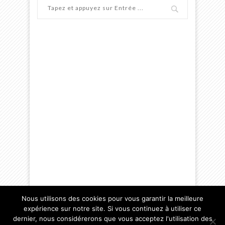
Nous utilisons des cookies pour vous garantir la meilleure
expérience sur notre site. Si vous continuez à utiliser ce
@2018 - Association Rivage-Autonomie
dernier, nous considérerons que vous acceptez l'utilisation des
Site du Point Autonomie Territorial Melun