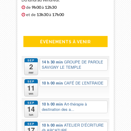
de
9h00
à
12h30
et de
13h30
à
17h00
ÉVÈNEMENTS À VENIR
SEP
14 h 30 min
GROUPE DE PAROLE
2
SAVIGNY LE TEMPLE
mer
SEP
10 h 00 min
CAFÉ DE L’ENTRAIDE
11
ven
SEP
10 h 00 min
Art-thérapie à
14
destination des a...
lun
SEP
10 h 00 min
ATELIER D’ÉCRITURE
17
@ ARCATURE