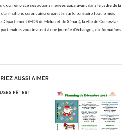
 », qui remplace ses actions menées auparavant dans le cadre de la
’animations seront ainsi organisés sur le territoire tout le mois
le Département (MDS de Melun et de Sénart), la ville de Combs-la-
es partenaires vous invitent à une journée d’échanges, d’informations
RIEZ AUSSI AIMER
E DU 12 OCTOBRE
ART-THÉRAPIE POUR LES
0 PAR LE DR
AIDANTS
INNE, GÉRIATRE