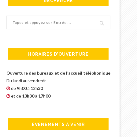
RECHERCHE
HORAIRES D’OUVERTURE
Ouverture des bureaux et de l’accueil téléphonique
Du lundi au vendredi:
de
9h00
à
12h30
et de
13h30
à
17h00
L’INTERVIEW DE NOTRE
OCTOBRE 2020 MO
PRÉSIDENTE YVELISE
L’AIDANT
ABECASSIS PAR LE MAGAZINE
INFOS RETRAITÉS
ÉVÈNEMENTS À VENIR