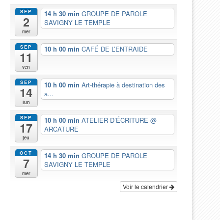
SEP
14 h 30 min
GROUPE DE PAROLE
2
SAVIGNY LE TEMPLE
mer
SEP
10 h 00 min
CAFÉ DE L’ENTRAIDE
11
ven
SEP
10 h 00 min
Art-thérapie à destination des
14
a...
lun
SEP
10 h 00 min
ATELIER D’ÉCRITURE
@
17
ARCATURE
jeu
OCT
14 h 30 min
GROUPE DE PAROLE
7
SAVIGNY LE TEMPLE
mer
Voir le calendrier