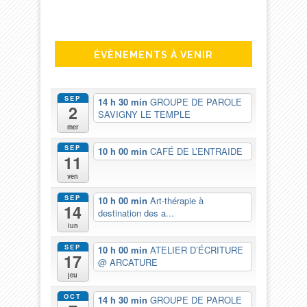
ÉVÈNEMENTS À VENIR
SEP
14 h 30 min
GROUPE DE PAROLE
2
SAVIGNY LE TEMPLE
mer
SEP
10 h 00 min
CAFÉ DE L’ENTRAIDE
11
ven
SEP
10 h 00 min
Art-thérapie à
14
destination des a...
lun
SEP
10 h 00 min
ATELIER D’ÉCRITURE
17
@ ARCATURE
jeu
OCT
14 h 30 min
GROUPE DE PAROLE